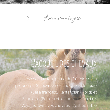
Découvrir le gîte
L'ACCUEIL DES CHEVAUX
Les chevaux font partie de l’histoire de la
propriété. Découvrez nos chevaux Splendide
(Selle français), Rantanplan (Fjord) et
Espelette (Pottok) et les poulains à naître.
Voyagez avec vos chevaux : c’est possible