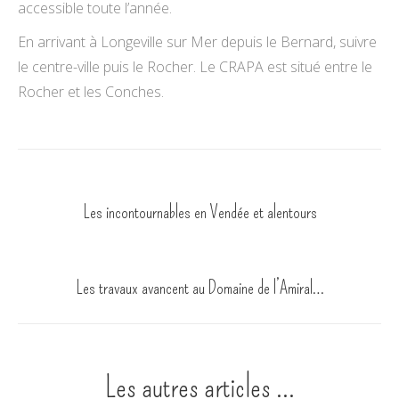
accessible toute l’année.
En arrivant à Longeville sur Mer depuis le Bernard, suivre
le centre-ville puis le Rocher. Le CRAPA est situé entre le
Rocher et les Conches.
Post
PREVIOUS
navigation
Previous
Les incontournables en Vendée et alentours
post:
NEXT
Next
Les travaux avancent au Domaine de l’Amiral…
post:
Les autres articles ...