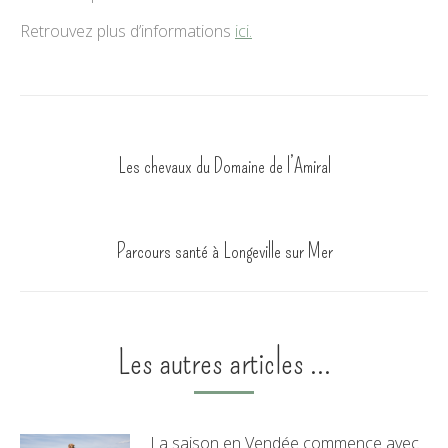
Retrouvez plus d’informations
ici.
Post
PREVIOUS
navigation
Previous
Les chevaux du Domaine de l’Amiral
post:
NEXT
Next
Parcours santé à Longeville sur Mer
post:
Les autres articles ...
La saison en Vendée commence avec