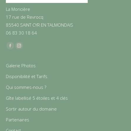
La Moricière
17 rue de Revrocq
85540 SAINT CYR EN TALMONDAIS
06 83 30 18 64
Find us on:
Facebook
Instagram
Galerie Photos
Disponibilité et Tarifs
Qui sommes-nous ?
Gîte labellisé 5 étoiles et 4 clés
Sortir autour du domaine
Partenaires
Contact