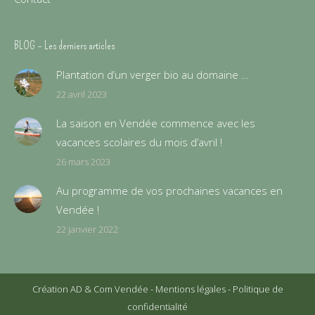
BLOG – Les derniers articles
Plantation d’un verger bio au domaine …
22 avril 2023
La saison en Vendée commence avec les
vacances scolaires du mois d’avril !
26 mars 2023
Au programme de vos prochaines vacances en
Vendée !
22 janvier 2022
Création AD & Com Vendée
-
Mentions légales
-
Politique de
confidentialité